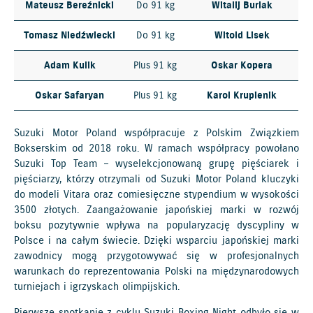
Mateusz Bereźnicki
Do 91 kg
Witalij Burlak
Tomasz Niedźwiecki
Do 91 kg
Witold Lisek
Adam Kulik
Plus 91 kg
Oskar Kopera
Oskar Safaryan
Plus 91 kg
Karol Krupienik
Suzuki Motor Poland współpracuje z Polskim Związkiem
Bokserskim od 2018 roku. W ramach współpracy powołano
Suzuki Top Team – wyselekcjonowaną grupę pięściarek i
pięściarzy, którzy otrzymali od Suzuki Motor Poland kluczyki
do modeli Vitara oraz comiesięczne stypendium w wysokości
3500 złotych. Zaangażowanie japońskiej marki w rozwój
boksu pozytywnie wpływa na popularyzację dyscypliny w
Polsce i na całym świecie. Dzięki wsparciu japońskiej marki
zawodnicy mogą przygotowywać się w profesjonalnych
warunkach do reprezentowania Polski na międzynarodowych
turniejach i igrzyskach olimpijskich.
Pierwsze spotkanie z cyklu Suzuki Boxing Night odbyło się w