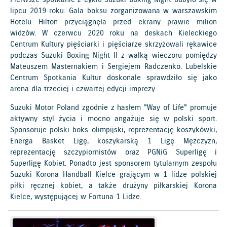
lipcu 2019 roku. Gala boksu zorganizowana w warszawskim
Hotelu Hilton przyciągnęła przed ekrany prawie milion
widzów. W czerwcu 2020 roku na deskach Kieleckiego
Centrum Kultury pięściarki i pięściarze skrzyżowali rękawice
podczas Suzuki Boxing Night II z walką wieczoru pomiędzy
Mateuszem Masternakiem i Sergiejem Radczenko. Lubelskie
Centrum Spotkania Kultur doskonale sprawdziło się jako
arena dla trzeciej i czwartej edycji imprezy.
Suzuki Motor Poland zgodnie z hasłem "Way of Life" promuje
aktywny styl życia i mocno angażuje się w polski sport.
Sponsoruje polski boks olimpijski, reprezentację koszykówki,
Energa Basket Ligę, koszykarską 1 Ligę Mężczyzn,
reprezentację szczypiornistów oraz PGNiG Superligę i
Superligę Kobiet. Ponadto jest sponsorem tytularnym zespołu
Suzuki Korona Handball Kielce grającym w 1 lidze polskiej
piłki ręcznej kobiet, a także drużyny piłkarskiej Korona
Kielce, występującej w Fortuna 1 Lidze.