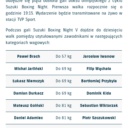
odbędzie się piąta odsłona gali boksu olimpijskiego z cyklu
Suzuki Boxing Night. Pierwsza walka rozpocznie się o
godzinie 19:15. Wydarzenie będzie transmitowane na żywo w
stacji TVP Sport.
Podczas gali Suzuki Boxing Night V dojdzie do dziesięciu
walk pomiędzy utytułowanymi zawodnikami w następujących
kategoriach wagowych:
Paweł Brach
Do 57 kg
Jarosław Iwanow
Michał Jarliński
Do 69 kg
Filip Wąchała
Łukasz Niemczyk
Do 69 kg
Bartłomiej Przybyła
Damian Durkacz
Do 69 kg
Dominik Kida
Mateusz Goiński
Do 81 kg
Sebastian Wiktorzak
Daniel Adamiec
Do 81 kg
Piotr Szczukowski