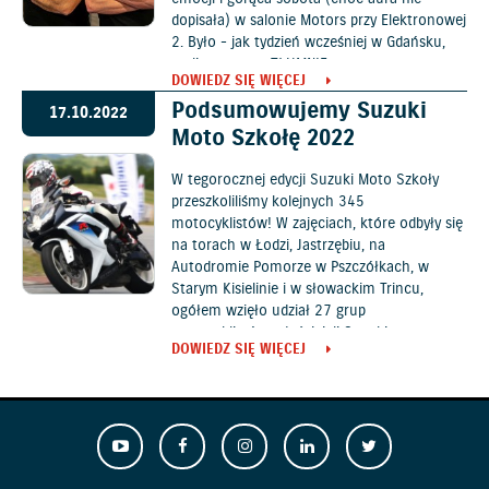
dopisała) w salonie Motors przy Elektronowej
2. Było - jak tydzień wcześniej w Gdańsku,
czyli po prostu TŁUMNIE.
DOWIEDZ SIĘ WIĘCEJ
Podsumowujemy Suzuki
17.10.2022
Moto Szkołę 2022
W tegorocznej edycji Suzuki Moto Szkoły
przeszkoliliśmy kolejnych 345
motocyklistów! W zajęciach, które odbyły się
na torach w Łodzi, Jastrzębiu, na
Autodromie Pomorze w Pszczółkach, w
Starym Kisielinie i w słowackim Trincu,
ogółem wzięło udział 27 grup
motocyklistów-właścicieli Suzuki.
DOWIEDZ SIĘ WIĘCEJ