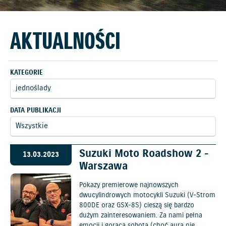
AKTUALNOŚCI
KATEGORIE
DATA PUBLIKACJI
Suzuki Moto Roadshow 2 -
13.03.2023
Warszawa
Pokazy premierowe najnowszych
dwucylindrowych motocykli Suzuki (V-Strom
800DE oraz GSX-8S) cieszą się bardzo
dużym zainteresowaniem. Za nami pełna
emocji i gorąca sobota (choć aura nie